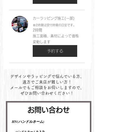
カーラッピング施工(一部)
※2時間は受付時間の目安です。
2時間
施
施工面積、素材によって価格
工
変動します
面
積、
予約する
素
材
に
よ
っ
て
​デザインやラッピングで悩んでいる方、
価
格
遠方でご来店が難しい方！
変
メールでもご相談をお伺いしますので、
動
ぜひお問い合わせください！
し
ま
す
​お問い合わせ
HN(ハンドルネーム)